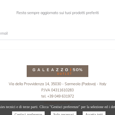
Resta sempre aggiornato sui tuoi prodotti preferiti
Via della Provvidenza 14, 35030 - Sarmeola (Padova) - Italy
P.IVA 04311610283
tel. +39 049 631972
info@galeazzo.info
ies tecnici e di terze parti. Clicca "Gestisci preferenze" per la selezione ed i dett
Gestisci preferenze
Solo necessari
Accetta tutti